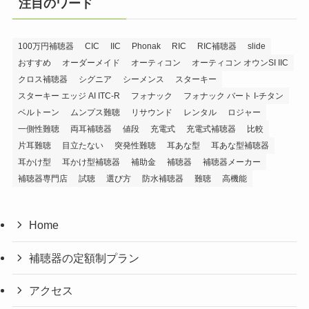
注目のワード
100万円補聴器
CIC
IIC
Phonak
RIC
RIC補聴器
slide
おすすめ
オーダーメイド
オーティコン
オーティコン オウンSI IIC
クロス補聴器
シグニア
シーメンス
スターキー
スターキー エッジ AI ITC-R
フォナック
フォナック バート I-チタン
ベルトーン
ムンプス難聴
リサウンド
レンタル
ロジャー
一側性難聴
両耳補聴器
値段
充電式
充電式補聴器
比較
片耳難聴
目立たない
突発性難聴
耳あな型
耳あな型補聴器
耳かけ型
耳かけ型補聴器
補助金
補聴器
補聴器メーカー
補聴器専門店
試聴
選び方
防水補聴器
難聴
高機能
Home
補聴器の定額制プラン
アクセス