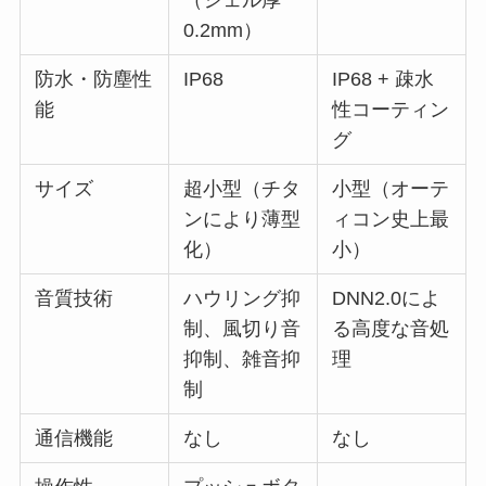
0.2mm）
防水・防塵性
IP68
IP68 + 疎水
能
性コーティン
グ
サイズ
超小型（チタ
小型（オーテ
ンにより薄型
ィコン史上最
化）
小）
音質技術
ハウリング抑
DNN2.0によ
制、風切り音
る高度な音処
抑制、雑音抑
理
制
通信機能
なし
なし