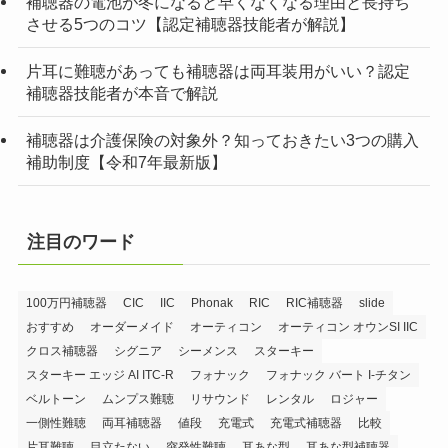
補聴器の電池が冬になると早くなくなる理由と長持ち
させる5つのコツ【認定補聴器技能者が解説】
片耳に難聴があっても補聴器は両耳装用がいい？認定
補聴器技能者が本音で解説
補聴器は介護保険の対象外？知っておきたい3つの購入
補助制度【令和7年最新版】
注目のワード
100万円補聴器
CIC
IIC
Phonak
RIC
RIC補聴器
slide
おすすめ
オーダーメイド
オーティコン
オーティコン オウンSI IIC
クロス補聴器
シグニア
シーメンス
スターキー
スターキー エッジ AI ITC-R
フォナック
フォナック バート I-チタン
ベルトーン
ムンプス難聴
リサウンド
レンタル
ロジャー
一側性難聴
両耳補聴器
値段
充電式
充電式補聴器
比較
片耳難聴
目立たない
突発性難聴
耳あな型
耳あな型補聴器