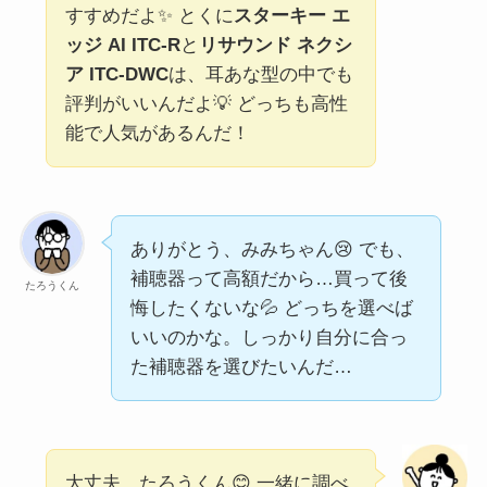
すすめだよ✨ とくに
スターキー エ
ッジ AI ITC-R
と
リサウンド ネクシ
ア ITC-DWC
は、耳あな型の中でも
評判がいいんだよ💡 どっちも高性
能で人気があるんだ！
ありがとう、みみちゃん😢 でも、
補聴器って高額だから…買って後
たろうくん
悔したくないな💦 どっちを選べば
いいのかな。しっかり自分に合っ
た補聴器を選びたいんだ…
大丈夫、たろうくん😊 一緒に調べ