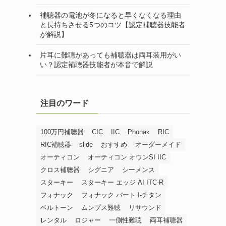
補聴器の電池が冬になると早くなくなる理由
と長持ちさせる5つのコツ【認定補聴器技能者
が解説】
片耳に難聴があっても補聴器は両耳装用がい
い？認定補聴器技能者が本音で解説
注目のワード
100万円補聴器
CIC
IIC
Phonak
RIC
RIC補聴器
slide
おすすめ
オーダーメイド
オーティコン
オーティコン オウンSI IIC
クロス補聴器
シグニア
シーメンス
スターキー
スターキー エッジ AI ITC-R
フォナック
フォナック バート I-チタン
ベルトーン
ムンプス難聴
リサウンド
レンタル
ロジャー
一側性難聴
両耳補聴器