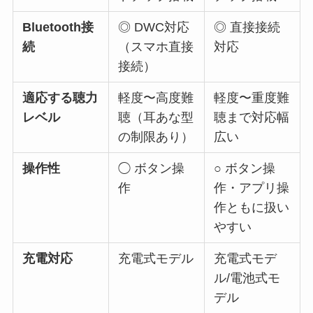
Bluetooth接
◎ DWC対応
◎ 直接接続
続
（スマホ直接
対応
接続）
適応する聴力
軽度〜高度難
軽度〜重度難
レベル
聴（耳あな型
聴まで対応幅
の制限あり）
広い
操作性
◯ ボタン操
○ ボタン操
作
作・アプリ操
作ともに扱い
やすい
充電対応
充電式モデル
充電式モデ
ル/電池式モ
デル