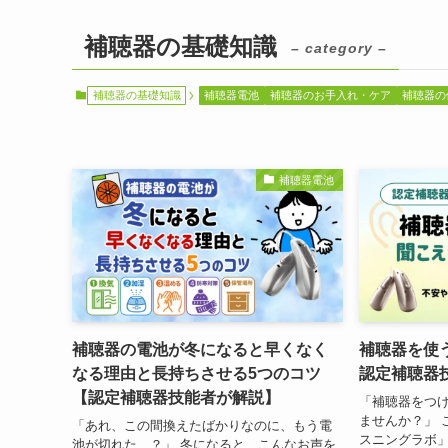
補聴器の基礎知識
– category –
補聴器の基礎知識
補聴器電池
補聴器のお手入れ・ケア
補聴器の
補聴器電池
補聴器の電池が冬になると早くなく
補聴器を使
なる理由と長持ちさせる5つのコツ
認定補聴器
【認定補聴器技能者が解説】
「補聴器をつ
ませんか？」 
「あれ、この間換えたばかりなのに、もう電
スニングラボ
池が切れた…？」 冬になると、こんなお声を