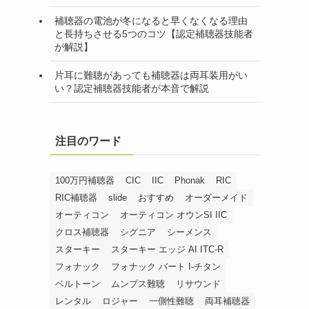
補聴器の電池が冬になると早くなくなる理由
と長持ちさせる5つのコツ【認定補聴器技能者
が解説】
片耳に難聴があっても補聴器は両耳装用がい
い？認定補聴器技能者が本音で解説
注目のワード
100万円補聴器
CIC
IIC
Phonak
RIC
RIC補聴器
slide
おすすめ
オーダーメイド
オーティコン
オーティコン オウンSI IIC
クロス補聴器
シグニア
シーメンス
スターキー
スターキー エッジ AI ITC-R
フォナック
フォナック バート I-チタン
ベルトーン
ムンプス難聴
リサウンド
レンタル
ロジャー
一側性難聴
両耳補聴器