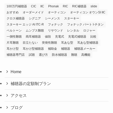
100万円補聴器
CIC
IIC
Phonak
RIC
RIC補聴器
slide
おすすめ
オーダーメイド
オーティコン
オーティコン オウンSI IIC
クロス補聴器
シグニア
シーメンス
スターキー
スターキー エッジ AI ITC-R
フォナック
フォナック バート I-チタン
ベルトーン
ムンプス難聴
リサウンド
レンタル
ロジャー
一側性難聴
両耳補聴器
値段
充電式
充電式補聴器
比較
片耳難聴
目立たない
突発性難聴
耳あな型
耳あな型補聴器
耳かけ型
耳かけ型補聴器
補助金
補聴器
補聴器メーカー
補聴器専門店
試聴
選び方
防水補聴器
難聴
高機能
Home
補聴器の定額制プラン
アクセス
ブログ