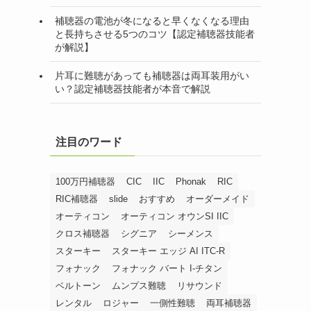
補聴器の電池が冬になると早くなくなる理由
と長持ちさせる5つのコツ【認定補聴器技能者
が解説】
片耳に難聴があっても補聴器は両耳装用がい
い？認定補聴器技能者が本音で解説
注目のワード
100万円補聴器
CIC
IIC
Phonak
RIC
RIC補聴器
slide
おすすめ
オーダーメイド
オーティコン
オーティコン オウンSI IIC
クロス補聴器
シグニア
シーメンス
スターキー
スターキー エッジ AI ITC-R
フォナック
フォナック バート I-チタン
ベルトーン
ムンプス難聴
リサウンド
レンタル
ロジャー
一側性難聴
両耳補聴器