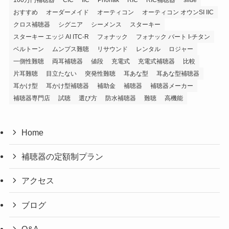
おすすめ
オーダーメイド
オーティコン
オーティコン オウンSI IIC
クロス補聴器
シグニア
シーメンス
スターキー
スターキー エッジ AI ITC-R
フォナック
フォナック バート I-チタン
ベルトーン
ムンプス難聴
リサウンド
レンタル
ロジャー
一側性難聴
両耳補聴器
値段
充電式
充電式補聴器
比較
片耳難聴
目立たない
突発性難聴
耳あな型
耳あな型補聴器
耳かけ型
耳かけ型補聴器
補助金
補聴器
補聴器メーカー
補聴器専門店
試聴
選び方
防水補聴器
難聴
高機能
Home
補聴器の定額制プラン
アクセス
ブログ
Q&A