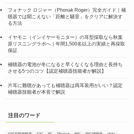
フォナック ロジャー（Phonak Roger）完全ガイド｜補
聴器では聞こえない「距離と騒音」をクリアに解決す
る方法
イヤモニ（インイヤーモニター）の耳型採取なら秋葉
原リスニングラボへ｜年間1,500名以上の実績と再採取
保証
補聴器の電池が冬になると早くなくなる理由と長持ち
させる5つのコツ【認定補聴器技能者が解説】
片耳に難聴があっても補聴器は両耳装用がいい？認定
補聴器技能者が本音で解説
注目のワード
100万円補聴器
CIC
IIC
Phonak
RIC
RIC補聴器
slide