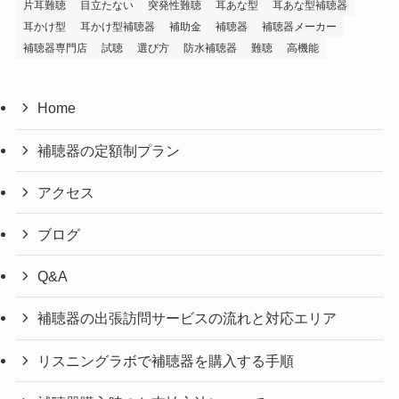
片耳難聴
目立たない
突発性難聴
耳あな型
耳あな型補聴器
耳かけ型
耳かけ型補聴器
補助金
補聴器
補聴器メーカー
補聴器専門店
試聴
選び方
防水補聴器
難聴
高機能
Home
補聴器の定額制プラン
アクセス
ブログ
Q&A
補聴器の出張訪問サービスの流れと対応エリア
リスニングラボで補聴器を購入する手順