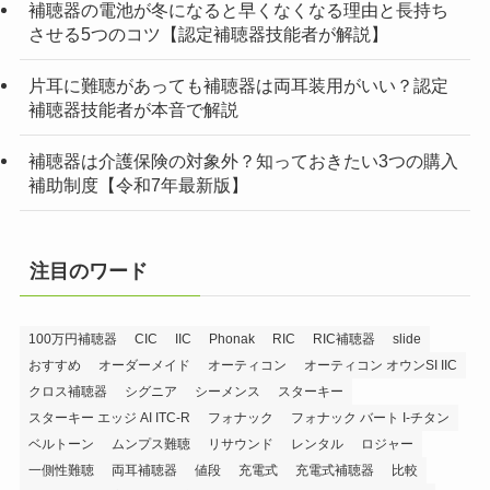
補聴器の電池が冬になると早くなくなる理由と長持ち
させる5つのコツ【認定補聴器技能者が解説】
片耳に難聴があっても補聴器は両耳装用がいい？認定
補聴器技能者が本音で解説
補聴器は介護保険の対象外？知っておきたい3つの購入
補助制度【令和7年最新版】
注目のワード
100万円補聴器
CIC
IIC
Phonak
RIC
RIC補聴器
slide
おすすめ
オーダーメイド
オーティコン
オーティコン オウンSI IIC
クロス補聴器
シグニア
シーメンス
スターキー
スターキー エッジ AI ITC-R
フォナック
フォナック バート I-チタン
ベルトーン
ムンプス難聴
リサウンド
レンタル
ロジャー
一側性難聴
両耳補聴器
値段
充電式
充電式補聴器
比較