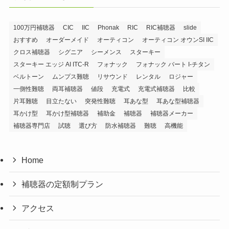
100万円補聴器
CIC
IIC
Phonak
RIC
RIC補聴器
slide
おすすめ
オーダーメイド
オーティコン
オーティコン オウンSI IIC
クロス補聴器
シグニア
シーメンス
スターキー
スターキー エッジ AI ITC-R
フォナック
フォナック バート I-チタン
ベルトーン
ムンプス難聴
リサウンド
レンタル
ロジャー
一側性難聴
両耳補聴器
値段
充電式
充電式補聴器
比較
片耳難聴
目立たない
突発性難聴
耳あな型
耳あな型補聴器
耳かけ型
耳かけ型補聴器
補助金
補聴器
補聴器メーカー
補聴器専門店
試聴
選び方
防水補聴器
難聴
高機能
Home
補聴器の定額制プラン
アクセス