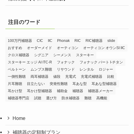
注目のワード
100万円補聴器
CIC
IIC
Phonak
RIC
RIC補聴器
slide
おすすめ
オーダーメイド
オーティコン
オーティコン オウンSI IIC
クロス補聴器
シグニア
シーメンス
スターキー
スターキー エッジ AI ITC-R
フォナック
フォナック バート I-チタン
ベルトーン
ムンプス難聴
リサウンド
レンタル
ロジャー
一側性難聴
両耳補聴器
値段
充電式
充電式補聴器
比較
片耳難聴
目立たない
突発性難聴
耳あな型
耳あな型補聴器
耳かけ型
耳かけ型補聴器
補助金
補聴器
補聴器メーカー
補聴器専門店
試聴
選び方
防水補聴器
難聴
高機能
Home
補聴器の定額制プラン