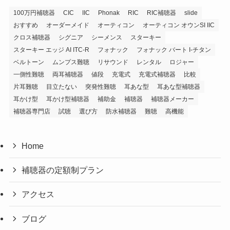
100万円補聴器
CIC
IIC
Phonak
RIC
RIC補聴器
slide
おすすめ
オーダーメイド
オーティコン
オーティコン オウンSI IIC
クロス補聴器
シグニア
シーメンス
スターキー
スターキー エッジ AI ITC-R
フォナック
フォナック バート I-チタン
ベルトーン
ムンプス難聴
リサウンド
レンタル
ロジャー
一側性難聴
両耳補聴器
値段
充電式
充電式補聴器
比較
片耳難聴
目立たない
突発性難聴
耳あな型
耳あな型補聴器
耳かけ型
耳かけ型補聴器
補助金
補聴器
補聴器メーカー
補聴器専門店
試聴
選び方
防水補聴器
難聴
高機能
Home
補聴器の定額制プラン
アクセス
ブログ