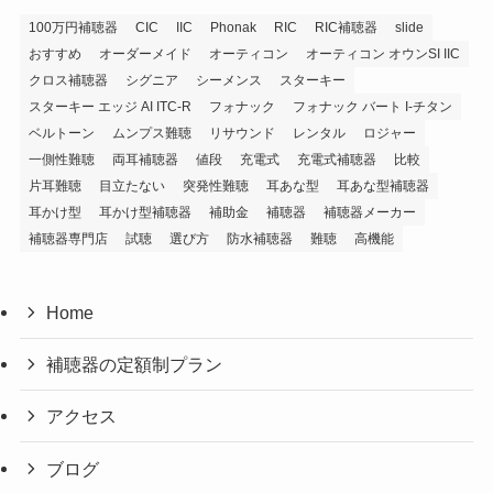
100万円補聴器
CIC
IIC
Phonak
RIC
RIC補聴器
slide
おすすめ
オーダーメイド
オーティコン
オーティコン オウンSI IIC
クロス補聴器
シグニア
シーメンス
スターキー
スターキー エッジ AI ITC-R
フォナック
フォナック バート I-チタン
ベルトーン
ムンプス難聴
リサウンド
レンタル
ロジャー
一側性難聴
両耳補聴器
値段
充電式
充電式補聴器
比較
片耳難聴
目立たない
突発性難聴
耳あな型
耳あな型補聴器
耳かけ型
耳かけ型補聴器
補助金
補聴器
補聴器メーカー
補聴器専門店
試聴
選び方
防水補聴器
難聴
高機能
Home
補聴器の定額制プラン
アクセス
ブログ