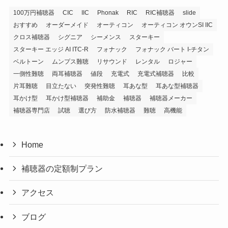
100万円補聴器
CIC
IIC
Phonak
RIC
RIC補聴器
slide
おすすめ
オーダーメイド
オーティコン
オーティコン オウンSI IIC
クロス補聴器
シグニア
シーメンス
スターキー
スターキー エッジ AI ITC-R
フォナック
フォナック バート I-チタン
ベルトーン
ムンプス難聴
リサウンド
レンタル
ロジャー
一側性難聴
両耳補聴器
値段
充電式
充電式補聴器
比較
片耳難聴
目立たない
突発性難聴
耳あな型
耳あな型補聴器
耳かけ型
耳かけ型補聴器
補助金
補聴器
補聴器メーカー
補聴器専門店
試聴
選び方
防水補聴器
難聴
高機能
Home
補聴器の定額制プラン
アクセス
ブログ