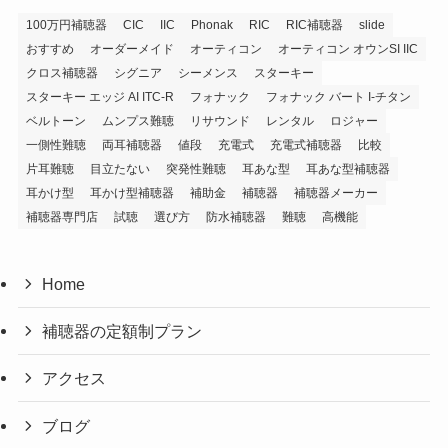
100万円補聴器
CIC
IIC
Phonak
RIC
RIC補聴器
slide
おすすめ
オーダーメイド
オーティコン
オーティコン オウンSI IIC
クロス補聴器
シグニア
シーメンス
スターキー
スターキー エッジ AI ITC-R
フォナック
フォナック バート I-チタン
ベルトーン
ムンプス難聴
リサウンド
レンタル
ロジャー
一側性難聴
両耳補聴器
値段
充電式
充電式補聴器
比較
片耳難聴
目立たない
突発性難聴
耳あな型
耳あな型補聴器
耳かけ型
耳かけ型補聴器
補助金
補聴器
補聴器メーカー
補聴器専門店
試聴
選び方
防水補聴器
難聴
高機能
Home
補聴器の定額制プラン
アクセス
ブログ