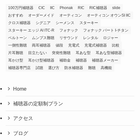
100万円補聴器
CIC
IIC
Phonak
RIC
RIC補聴器
slide
おすすめ
オーダーメイド
オーティコン
オーティコン オウンSI IIC
クロス補聴器
シグニア
シーメンス
スターキー
スターキー エッジ AI ITC-R
フォナック
フォナック バート I-チタン
ベルトーン
ムンプス難聴
リサウンド
レンタル
ロジャー
一側性難聴
両耳補聴器
値段
充電式
充電式補聴器
比較
片耳難聴
目立たない
突発性難聴
耳あな型
耳あな型補聴器
耳かけ型
耳かけ型補聴器
補助金
補聴器
補聴器メーカー
補聴器専門店
試聴
選び方
防水補聴器
難聴
高機能
Home
補聴器の定額制プラン
アクセス
ブログ