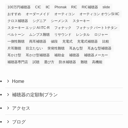
100万円補聴器
CIC
IIC
Phonak
RIC
RIC補聴器
slide
おすすめ
オーダーメイド
オーティコン
オーティコン オウンSI IIC
クロス補聴器
シグニア
シーメンス
スターキー
スターキー エッジ AI ITC-R
フォナック
フォナック バート I-チタン
ベルトーン
ムンプス難聴
リサウンド
レンタル
ロジャー
一側性難聴
両耳補聴器
値段
充電式
充電式補聴器
比較
片耳難聴
目立たない
突発性難聴
耳あな型
耳あな型補聴器
耳かけ型
耳かけ型補聴器
補助金
補聴器
補聴器メーカー
補聴器専門店
試聴
選び方
防水補聴器
難聴
高機能
Home
補聴器の定額制プラン
アクセス
ブログ