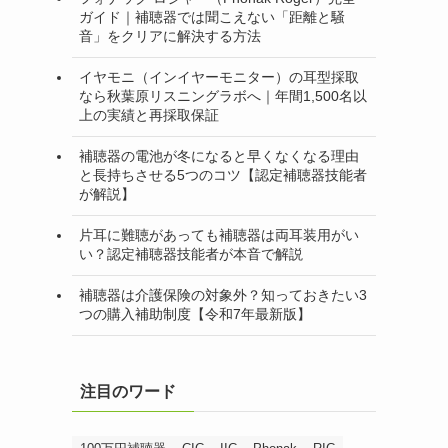
ガイド｜補聴器では聞こえない「距離と騒
音」をクリアに解決する方法
イヤモニ（インイヤーモニター）の耳型採取
なら秋葉原リスニングラボへ｜年間1,500名以
上の実績と再採取保証
補聴器の電池が冬になると早くなくなる理由
と長持ちさせる5つのコツ【認定補聴器技能者
が解説】
片耳に難聴があっても補聴器は両耳装用がい
い？認定補聴器技能者が本音で解説
補聴器は介護保険の対象外？知っておきたい3
つの購入補助制度【令和7年最新版】
注目のワード