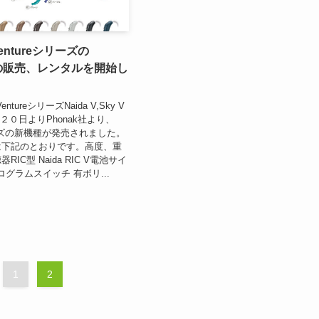
Ventureシリーズの
Skyの販売、レンタルを開始し
ntureシリーズNaida V,Sky V
２０日よりPhonak社より、
リーズの新機種が発売されました。
は下記のとおりです。高度、重
IC型 Naida RIC V電池サイ
)プログラムスイッチ 有ボリ...
1
2