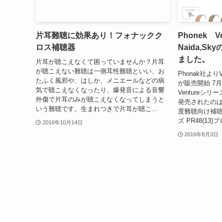
片耳難聴に効果あり！フォナックク
Phonek 
ロス補聴器
Naida,
ました。
片耳が聴こえなくて困っていませんか？片耳
が聴こえない難聴は一側耳性難聴といい、お
Phonak社よりVe
たふく風邪や、はしか、メニエールなどの病
が販売開始 7月
気で聴こえなくなったり、爆発音による音響
Ventureシ
外傷で片耳のみが聴こえなくなってしまうと
発売されたの
いう難聴です。生まれつきで片耳が聴こ...
度難聴向け補聴器R
ズ PR48(13
2016年10月14日
2016年8月3日