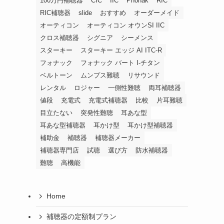
100万円補聴器
CIC
IIC
Phonak
RIC
RIC補聴器
slide
おすすめ
オーダーメイド
オーティコン
オーティコン オウンSI IIC
クロス補聴器
シグニア
シーメンス
スターキー
スターキー エッジ AI ITC-R
フォナック
フォナック バート I-チタン
ベルトーン
ムンプス難聴
リサウンド
レンタル
ロジャー
一側性難聴
両耳補聴器
値段
充電式
充電式補聴器
比較
片耳難聴
目立たない
突発性難聴
耳あな型
耳あな型補聴器
耳かけ型
耳かけ型補聴器
補助金
補聴器
補聴器メーカー
補聴器専門店
試聴
選び方
防水補聴器
難聴
高機能
Home
補聴器の定額制プラン