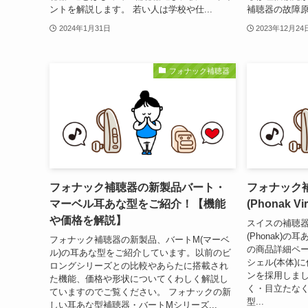
ントを解説します。 若い人は学校や仕...
補聴器の故障原
2024年1月31日
2023年12月24
フォナック補聴器
フォナック補聴器の新製品バート・
フォナック補
マーベル耳あな型をご紹介！【機能
(Phonak Vir
や価格を解説】
スイスの補聴
(Phonak)
フォナック補聴器の新製品、バートM(マーベ
の商品詳細ペー
ル)の耳あな型をご紹介しています。以前のビ
シェル(本体)
ロングシリーズとの比較やあらたに搭載され
ンを採用しま
た機能、価格や形状についてくわしく解説し
く・目立たな
ていますのでご覧ください。 フォナックの新
型...
しい耳あな型補聴器・バートMシリーズ...