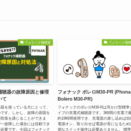
フォナック補聴器
フォナック補
補聴器の故障原因と修理
フォナック ボレロM30-PR (Phona
いて
Bolero M30-PR)
聴器を使っている方にとって、
フォナックのボレロM30-Rは耳かけ型標準
のです。しかし、故障の原因を
イプの充電式補聴器です。3時間の充電で
予防策を講じることができま
約18時間使用でき、充電器の差し込めば自
が一故障した場合には信頼でき
電源オン、取り出せば電源が音になるため
が必要です。今回はフォナック
倒なスイッチ操作は必要ありません。 標