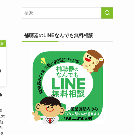
補聴器のLINEなんでも無料相談
聴器
k
タ
最大
動
面
準タ