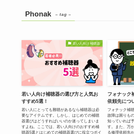
Phonak
– tag –
若い人向け 補聴器
若い人向け補聴器の選び方と人気お
フォナック
すすめ5選！
依頼先につ
若い人にとっても難聴があるなら補聴器は必
フォナック補
要なアイテムです。しかし、はじめての補聴
故障は困りも
器選びはどうすればいいのか迷ってしまいま
知っていれば
すよね。ここでは、若い人向けのおすすめ補
す。また、万
聴器5選とはじめての補聴器選びに役立つポイ
る修理依頼先