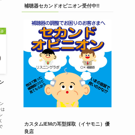
補聴器セカンドオピニオン受付中!!
聴器
ン
タン
ンは
ン
く
カスタムIEMの耳型採取（イヤモニ）優
で
良店