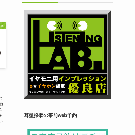
聴器
の
革新
シ
耳型採取の事前web予約
ヤ
い