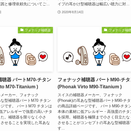
因と修理依頼先についてご...
イプの耳かけ型補聴器は幅広い聴力に対...
日
2020年8月14日
フォナック補聴器
フォナック補
聴器 バートM70-チタン
フォナック補聴器 バートM90-チタ
to M70-Titanium )
(Phonak Virto M90-Titanium )
器メーカー、フォナック
スイスの補聴器メーカー、フォナック
の耳あな型補聴器バートM70 チタン
(Phonak)の耳あな型補聴器バートM90-チ
ジです。 バートM70 チタンは
の商品詳細ページです。 バートM90-チタ
に低アレルギーで強度の高いチタ
本体の素材に低アレルギー・高強度のチタ
した。補聴器を限りなく小さ
を採用。補聴器を極限まで小さく目立たな
くさせることを実現した耳あな
させることがコンセプトの耳あな型補聴器
す...