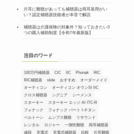
片耳に難聴があっても補聴器は両耳装用がい
い？認定補聴器技能者が本音で解説
補聴器は介護保険の対象外？知っておきたい3
つの購入補助制度【令和7年最新版】
注目のワード
100万円補聴器
CIC
IIC
Phonak
RIC
RIC補聴器
slide
おすすめ
オーダーメイド
オーティコン
オーティコン オウンSI IIC
クロス補聴器
シグニア
シーメンス
スターキー
スターキー エッジ AI ITC-R
フォナック
フォナック バート I-チタン
ベルトーン
ムンプス難聴
リサウンド
レンタル
ロジャー
一側性難聴
両耳補聴器
値段
充電式
充電式補聴器
比較
片耳難聴