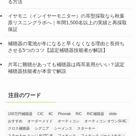
る方法
イヤモニ（インイヤーモニター）の耳型採取なら秋葉
原リスニングラボへ｜年間1,500名以上の実績と再採取
保証
補聴器の電池が冬になると早くなくなる理由と長持ち
させる5つのコツ【認定補聴器技能者が解説】
片耳に難聴があっても補聴器は両耳装用がいい？認定
補聴器技能者が本音で解説
注目のワード
100万円補聴器
CIC
IIC
Phonak
RIC
RIC補聴器
slide
おすすめ
オーダーメイド
オーティコン
オーティコン オウンSI IIC
クロス補聴器
シグニア
シーメンス
スターキー
スターキー エッジ AI ITC-R
フォナック
フォナック バート I-チタン