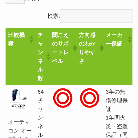
検索:
比較機
チ
聞こえ
方向感
メーカ
種
ャ
のサポ
のわか
ー保証
ン
ートレ
りやす
ネ
ベル
さ
ル
数
64
3年の無
チ
償修理保
ャ
証
ン
1年間火
オーティ
ネ
災・盗難
コン オー
ル
保証（同