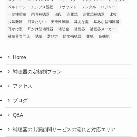
ベルトーン
ムンプス難聴
リサウンド
レンタル
ロジャー
一側性難聴
両耳補聴器
値段
充電式
充電式補聴器
比較
片耳難聴
目立たない
突発性難聴
耳あな型
耳あな型補聴器
耳かけ型
耳かけ型補聴器
補助金
補聴器
補聴器メーカー
補聴器専門店
試聴
選び方
防水補聴器
難聴
高機能
Home
補聴器の定額制プラン
アクセス
ブログ
Q&A
補聴器の出張訪問サービスの流れと対応エリア