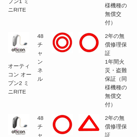
プン1 ミ
様機種の
ニRITE
無償交
付）
48
2年の無
チ
償修理保
ャ
証
ン
1年間火
オーティ
ネ
災・盗難
コン オー
ル
保証（同
プン2 ミ
様機種の
ニRITE
無償交
付）
48
2年の無
チ
償修理保
ャ
証