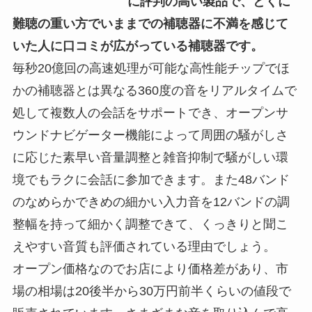
に評判の高い製品で、とくに
難聴の重い方でいままでの補聴器に不満を感じて
いた人に口コミが広がっている補聴器です。
毎秒20億回の高速処理が可能な高性能チップでほ
かの補聴器とは異なる360度の音をリアルタイムで
処して複数人の会話をサポートでき、オープンサ
ウンドナビゲーター機能によって周囲の騒がしさ
に応じた素早い音量調整と雑音抑制で騒がしい環
境でもラクに会話に参加できます。また48バンド
のなめらかできめの細かい入力音を12バンドの調
整幅を持って細かく調整できて、くっきりと聞こ
えやすい音質も評価されている理由でしょう。
オープン価格なのでお店により価格差があり、市
場の相場は20後半から30万円前半くらいの値段で