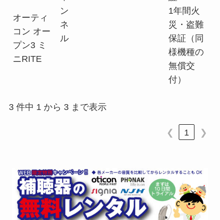
ン
1年間火
オーティ
ネ
災・盗難
コン オー
ル
保証（同
プン3 ミ
様機種の
ニRITE
無償交
付）
3 件中 1 から 3 まで表示
❮
1
❯