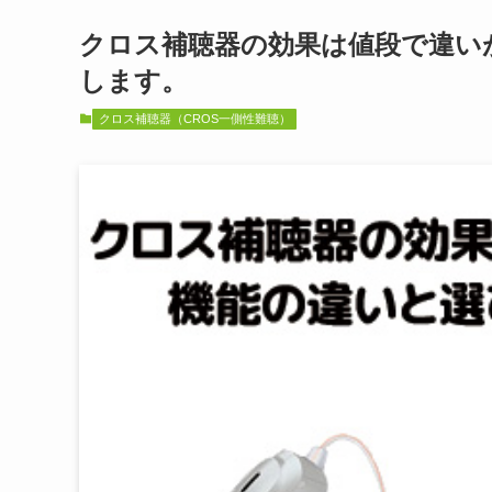
クロス補聴器の効果は値段で違い
します。
クロス補聴器（CROS一側性難聴）