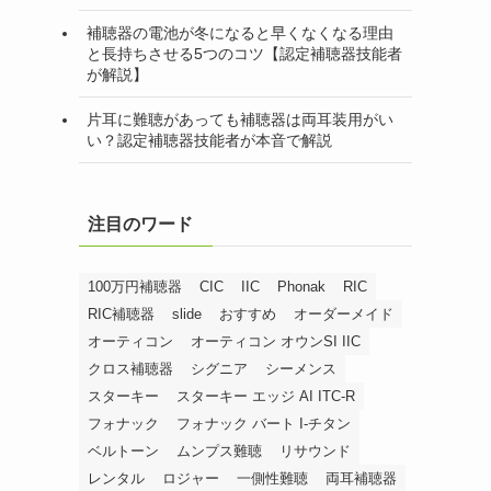
補聴器の電池が冬になると早くなくなる理由
と長持ちさせる5つのコツ【認定補聴器技能者
が解説】
片耳に難聴があっても補聴器は両耳装用がい
い？認定補聴器技能者が本音で解説
注目のワード
定
100万円補聴器
CIC
IIC
Phonak
RIC
RIC補聴器
slide
おすすめ
オーダーメイド
オーティコン
オーティコン オウンSI IIC
クロス補聴器
シグニア
シーメンス
スターキー
スターキー エッジ AI ITC-R
フォナック
フォナック バート I-チタン
ベルトーン
ムンプス難聴
リサウンド
レンタル
ロジャー
一側性難聴
両耳補聴器