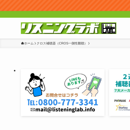
ホーム
クロス補聴器（CROS一側性難聴）