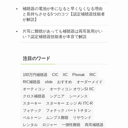
補聴器の電池が冬になると早くなくなる理由
と長持ちさせる5つのコツ【認定補聴器技能者
が解説】
片耳に難聴があっても補聴器は両耳装用がい
い？認定補聴器技能者が本音で解説
注目のワード
100万円補聴器
CIC
IIC
Phonak
RIC
RIC補聴器
slide
おすすめ
オーダーメイド
オーティコン
オーティコン オウンSI IIC
クロス補聴器
シグニア
シーメンス
スターキー
スターキー エッジ AI ITC-R
フォナック
フォナック バート I-チタン
ベルトーン
ムンプス難聴
リサウンド
レンタル
ロジャー
一側性難聴
両耳補聴器