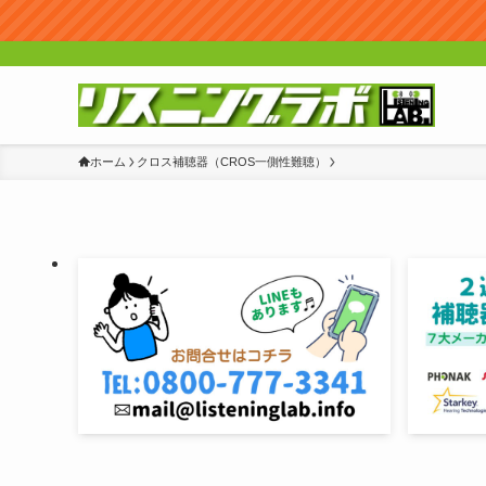
ホーム
クロス補聴器（CROS一側性難聴）