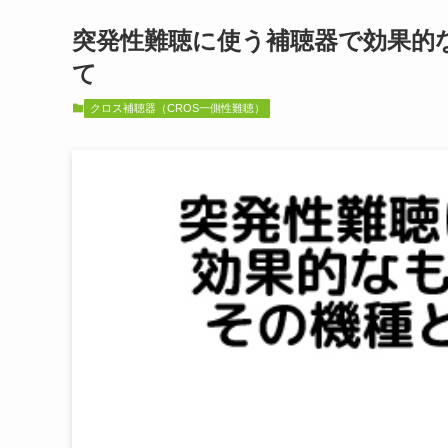
突発性難聴に使う補聴器で効果的
て
クロス補聴器（CROS一側性難聴）