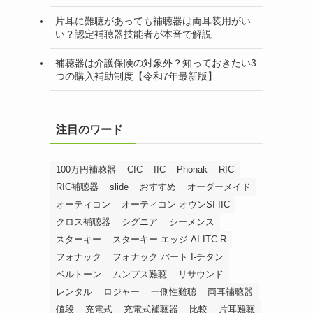
片耳に難聴があっても補聴器は両耳装用がい
い？認定補聴器技能者が本音で解説
補聴器は介護保険の対象外？知っておきたい3
つの購入補助制度【令和7年最新版】
注目のワード
100万円補聴器
CIC
IIC
Phonak
RIC
RIC補聴器
slide
おすすめ
オーダーメイド
オーティコン
オーティコン オウンSI IIC
クロス補聴器
シグニア
シーメンス
スターキー
スターキー エッジ AI ITC-R
フォナック
フォナック バート I-チタン
ベルトーン
ムンプス難聴
リサウンド
レンタル
ロジャー
一側性難聴
両耳補聴器
値段
充電式
充電式補聴器
比較
片耳難聴