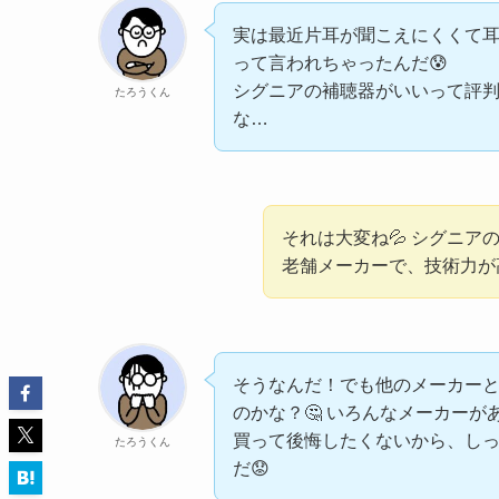
実は最近片耳が聞こえにくくて
って言われちゃったんだ😰
シグニアの補聴器がいいって評
たろうくん
な…
それは大変ね💦 シグニ
老舗メーカーで、技術力が
そうなんだ！でも他のメーカー
のかな？🤔 いろんなメーカー
買って後悔したくないから、し
たろうくん
だ😟