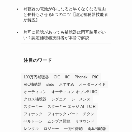
補聴器の電池が冬になると早くなくなる理由
と長持ちさせる5つのコツ【認定補聴器技能者
が解説】
片耳に難聴があっても補聴器は両耳装用がい
い？認定補聴器技能者が本音で解説
注目のワード
100万円補聴器
CIC
IIC
Phonak
RIC
RIC補聴器
slide
おすすめ
オーダーメイド
オーティコン
オーティコン オウンSI IIC
クロス補聴器
シグニア
シーメンス
スターキー
スターキー エッジ AI ITC-R
フォナック
フォナック バート I-チタン
ベルトーン
ムンプス難聴
リサウンド
レンタル
ロジャー
一側性難聴
両耳補聴器