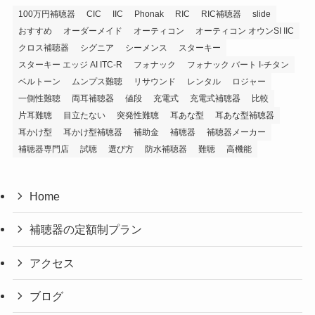
100万円補聴器
CIC
IIC
Phonak
RIC
RIC補聴器
slide
おすすめ
オーダーメイド
オーティコン
オーティコン オウンSI IIC
クロス補聴器
シグニア
シーメンス
スターキー
スターキー エッジ AI ITC-R
フォナック
フォナック バート I-チタン
ベルトーン
ムンプス難聴
リサウンド
レンタル
ロジャー
一側性難聴
両耳補聴器
値段
充電式
充電式補聴器
比較
片耳難聴
目立たない
突発性難聴
耳あな型
耳あな型補聴器
耳かけ型
耳かけ型補聴器
補助金
補聴器
補聴器メーカー
補聴器専門店
試聴
選び方
防水補聴器
難聴
高機能
Home
補聴器の定額制プラン
アクセス
ブログ