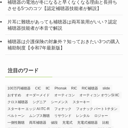
補聴器の電池が冬になると早くなくなる理由と長持ち
させる5つのコツ【認定補聴器技能者が解説】
片耳に難聴があっても補聴器は両耳装用がいい？認定
補聴器技能者が本音で解説
補聴器は介護保険の対象外？知っておきたい3つの購入
補助制度【令和7年最新版】
注目のワード
100万円補聴器
CIC
IIC
Phonak
RIC
RIC補聴器
slide
おすすめ
オーダーメイド
オーティコン
オーティコン オウンSI IIC
クロス補聴器
シグニア
シーメンス
スターキー
スターキー エッジ AI ITC-R
フォナック
フォナック バート I-チタン
ベルトーン
ムンプス難聴
リサウンド
レンタル
ロジャー
一側性難聴
両耳補聴器
値段
充電式
充電式補聴器
比較