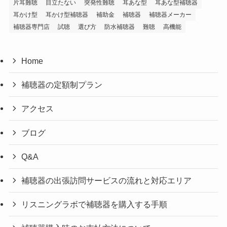
片耳難聴
目立たない
突発性難聴
耳あな型
耳あな型補聴器
耳かけ型
耳かけ型補聴器
補助金
補聴器
補聴器メーカー
補聴器専門店
試聴
選び方
防水補聴器
難聴
高機能
Home
補聴器の定額制プラン
アクセス
ブログ
Q&A
補聴器の出張訪問サービスの流れと対応エリア
リスニングラボで補聴器を購入する手順