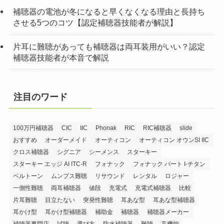
補聴器の電池が冬になると早くなくなる理由と長持ち
させる5つのコツ【認定補聴器技能者が解説】
片耳に難聴があっても補聴器は両耳装用がいい？認定
補聴器技能者が本音で解説
注目のワード
100万円補聴器
CIC
IIC
Phonak
RIC
RIC補聴器
slide
おすすめ
オーダーメイド
オーティコン
オーティコン オウンSI IIC
クロス補聴器
シグニア
シーメンス
スターキー
スターキー エッジ AI ITC-R
フォナック
フォナック バート I-チタン
ベルトーン
ムンプス難聴
リサウンド
レンタル
ロジャー
一側性難聴
両耳補聴器
値段
充電式
充電式補聴器
比較
片耳難聴
目立たない
突発性難聴
耳あな型
耳あな型補聴器
耳かけ型
耳かけ型補聴器
補助金
補聴器
補聴器メーカー
補聴器専門店
試聴
選び方
防水補聴器
難聴
高機能