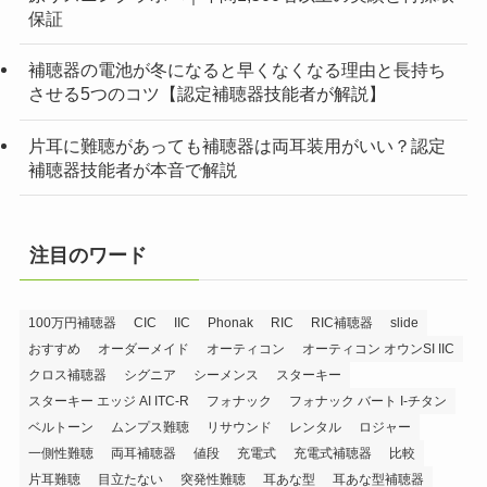
保証
補聴器の電池が冬になると早くなくなる理由と長持ち
させる5つのコツ【認定補聴器技能者が解説】
片耳に難聴があっても補聴器は両耳装用がいい？認定
補聴器技能者が本音で解説
注目のワード
100万円補聴器
CIC
IIC
Phonak
RIC
RIC補聴器
slide
おすすめ
オーダーメイド
オーティコン
オーティコン オウンSI IIC
クロス補聴器
シグニア
シーメンス
スターキー
スターキー エッジ AI ITC-R
フォナック
フォナック バート I-チタン
ベルトーン
ムンプス難聴
リサウンド
レンタル
ロジャー
一側性難聴
両耳補聴器
値段
充電式
充電式補聴器
比較
片耳難聴
目立たない
突発性難聴
耳あな型
耳あな型補聴器