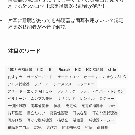
させる5つのコツ【認定補聴器技能者が解説】
片耳に難聴があっても補聴器は両耳装用がいい？認定
補聴器技能者が本音で解説
注目のワード
100万円補聴器
CIC
IIC
Phonak
RIC
RIC補聴器
slide
おすすめ
オーダーメイド
オーティコン
オーティコン オウンSI IIC
クロス補聴器
シグニア
シーメンス
スターキー
スターキー エッジ AI ITC-R
フォナック
フォナック バート I-チタン
ベルトーン
ムンプス難聴
リサウンド
レンタル
ロジャー
一側性難聴
両耳補聴器
値段
充電式
充電式補聴器
比較
片耳難聴
目立たない
突発性難聴
耳あな型
耳あな型補聴器
耳かけ型
耳かけ型補聴器
補助金
補聴器
補聴器メーカー
補聴器専門店
試聴
選び方
防水補聴器
難聴
高機能