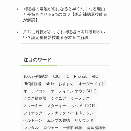
補聴器の電池が冬になると早くなくなる理由
と長持ちさせる5つのコツ【認定補聴器技能者
が解説】
片耳に難聴があっても補聴器は両耳装用がい
い？認定補聴器技能者が本音で解説
注目のワード
100万円補聴器
CIC
IIC
Phonak
RIC
RIC補聴器
slide
おすすめ
オーダーメイド
オーティコン
オーティコン オウンSI IIC
クロス補聴器
シグニア
シーメンス
スターキー
スターキー エッジ AI ITC-R
フォナック
フォナック バート I-チタン
ベルトーン
ムンプス難聴
リサウンド
レンタル
ロジャー
一側性難聴
両耳補聴器