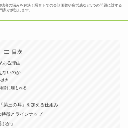
難聴者の悩みを解決！騒音下での会話困難や疲労感など5つの問題に対する
門家が解説します。
目次
がある理由
えないのか
ル以内」
雑音に埋もれる
に「第三の耳」を加える仕組み
）の特徴とラインナップ
選ぶか」