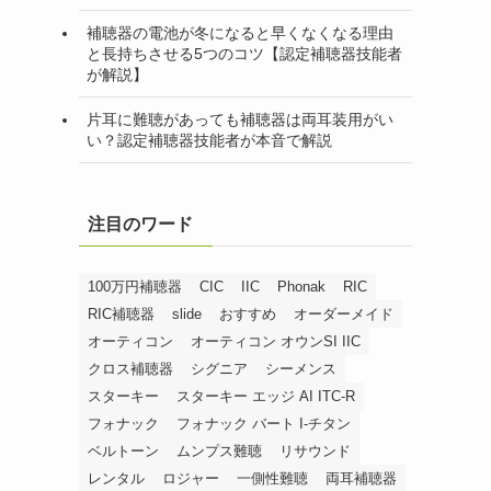
補聴器の電池が冬になると早くなくなる理由
と長持ちさせる5つのコツ【認定補聴器技能者
が解説】
片耳に難聴があっても補聴器は両耳装用がい
い？認定補聴器技能者が本音で解説
注目のワード
100万円補聴器
CIC
IIC
Phonak
RIC
RIC補聴器
slide
おすすめ
オーダーメイド
オーティコン
オーティコン オウンSI IIC
クロス補聴器
シグニア
シーメンス
スターキー
スターキー エッジ AI ITC-R
フォナック
フォナック バート I-チタン
ベルトーン
ムンプス難聴
リサウンド
レンタル
ロジャー
一側性難聴
両耳補聴器