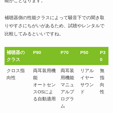
能がことなります。
補聴器側の性能クラスによって騒音下での聞き取
りやすさにちがいがあるため、試聴やレンタルで
比較してみるといいですね。
補聴器の
P90
P70
P50
P3
クラス
0
クロス指
両耳装用機
両耳装
リアル
無
向性
能
用機能
イヤー
指
オートセン
マニュ
サウン
向
スOSによ
アルプ
ド
性
る自動適用
ログラ
ム