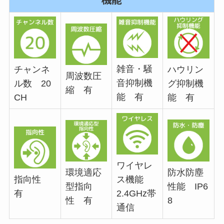
雑音・騒
チャンネ
ハウリン
周波数圧
音抑制機
ル数 20
グ抑制機
縮 有
能 有
CH
能 有
ワイヤレ
環境適応
防水防塵
指向性
ス機能
型指向
性能 IP6
有
2.4GHz帯
性 有
8
通信