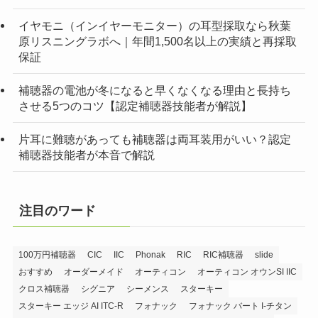
イヤモニ（インイヤーモニター）の耳型採取なら秋葉
原リスニングラボへ｜年間1,500名以上の実績と再採取
保証
補聴器の電池が冬になると早くなくなる理由と長持ち
させる5つのコツ【認定補聴器技能者が解説】
片耳に難聴があっても補聴器は両耳装用がいい？認定
補聴器技能者が本音で解説
注目のワード
100万円補聴器
CIC
IIC
Phonak
RIC
RIC補聴器
slide
おすすめ
オーダーメイド
オーティコン
オーティコン オウンSI IIC
クロス補聴器
シグニア
シーメンス
スターキー
スターキー エッジ AI ITC-R
フォナック
フォナック バート I-チタン