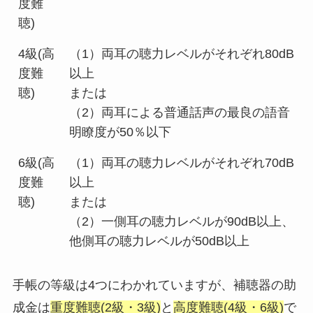
度難
聴)
4級(高
（1）両耳の聴力レベルがそれぞれ80dB
度難
以上
聴)
または
（2）両耳による普通話声の最良の語音
明瞭度が50％以下
6級(高
（1）両耳の聴力レベルがそれぞれ70dB
度難
以上
聴)
または
（2）一側耳の聴力レベルが90dB以上、
他側耳の聴力レベルが50dB以上
手帳の等級は4つにわかれていますが、補聴器の助
成金は
重度難聴(2級・3級)
と
高度難聴(4級・6級)
で