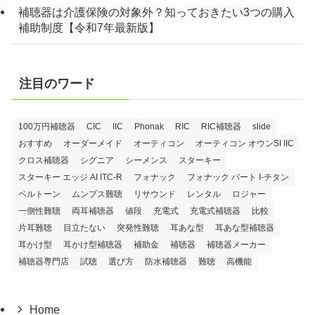
補聴器は介護保険の対象外？知っておきたい3つの購入
補助制度【令和7年最新版】
注目のワード
100万円補聴器
CIC
IIC
Phonak
RIC
RIC補聴器
slide
おすすめ
オーダーメイド
オーティコン
オーティコン オウンSI IIC
クロス補聴器
シグニア
シーメンス
スターキー
スターキー エッジ AI ITC-R
フォナック
フォナック バート I-チタン
ベルトーン
ムンプス難聴
リサウンド
レンタル
ロジャー
一側性難聴
両耳補聴器
値段
充電式
充電式補聴器
比較
片耳難聴
目立たない
突発性難聴
耳あな型
耳あな型補聴器
耳かけ型
耳かけ型補聴器
補助金
補聴器
補聴器メーカー
補聴器専門店
試聴
選び方
防水補聴器
難聴
高機能
Home