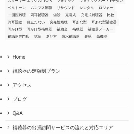
スターキー エッジ AI ITC-R
フォナック
フォナック バート I-チタン
ベルトーン
ムンプス難聴
リサウンド
レンタル
ロジャー
一側性難聴
両耳補聴器
値段
充電式
充電式補聴器
比較
片耳難聴
目立たない
突発性難聴
耳あな型
耳あな型補聴器
耳かけ型
耳かけ型補聴器
補助金
補聴器
補聴器メーカー
補聴器専門店
試聴
選び方
防水補聴器
難聴
高機能
Home
補聴器の定額制プラン
アクセス
ブログ
Q&A
補聴器の出張訪問サービスの流れと対応エリア