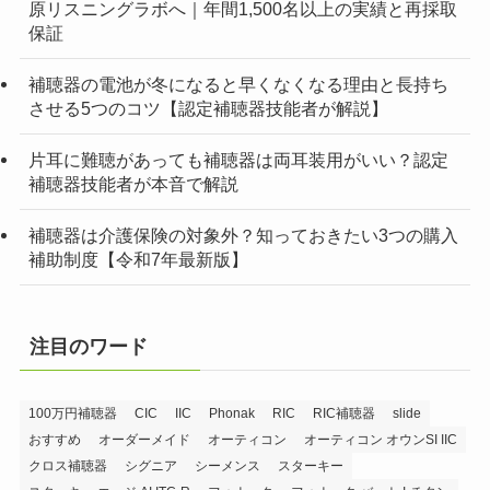
原リスニングラボへ｜年間1,500名以上の実績と再採取
保証
補聴器の電池が冬になると早くなくなる理由と長持ち
させる5つのコツ【認定補聴器技能者が解説】
片耳に難聴があっても補聴器は両耳装用がいい？認定
補聴器技能者が本音で解説
補聴器は介護保険の対象外？知っておきたい3つの購入
補助制度【令和7年最新版】
注目のワード
100万円補聴器
CIC
IIC
Phonak
RIC
RIC補聴器
slide
おすすめ
オーダーメイド
オーティコン
オーティコン オウンSI IIC
クロス補聴器
シグニア
シーメンス
スターキー