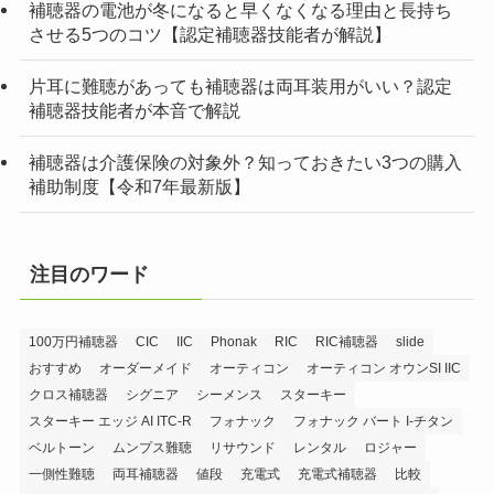
補聴器の電池が冬になると早くなくなる理由と長持ち
させる5つのコツ【認定補聴器技能者が解説】
片耳に難聴があっても補聴器は両耳装用がいい？認定
補聴器技能者が本音で解説
補聴器は介護保険の対象外？知っておきたい3つの購入
補助制度【令和7年最新版】
注目のワード
100万円補聴器
CIC
IIC
Phonak
RIC
RIC補聴器
slide
おすすめ
オーダーメイド
オーティコン
オーティコン オウンSI IIC
クロス補聴器
シグニア
シーメンス
スターキー
スターキー エッジ AI ITC-R
フォナック
フォナック バート I-チタン
ベルトーン
ムンプス難聴
リサウンド
レンタル
ロジャー
一側性難聴
両耳補聴器
値段
充電式
充電式補聴器
比較