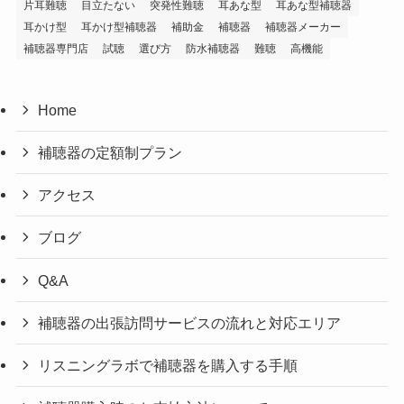
片耳難聴
目立たない
突発性難聴
耳あな型
耳あな型補聴器
耳かけ型
耳かけ型補聴器
補助金
補聴器
補聴器メーカー
補聴器専門店
試聴
選び方
防水補聴器
難聴
高機能
Home
補聴器の定額制プラン
アクセス
ブログ
Q&A
補聴器の出張訪問サービスの流れと対応エリア
リスニングラボで補聴器を購入する手順