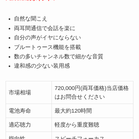
自然な聞こえ
両耳間通信で会話を楽に
自分の声がイヤにならない
ブルートゥース機能を搭載
数の多いチャンネル数で細かな音質
違和感の少ない装用感
720,000円(両耳価格)当店価格
市場相場
はお問合せください
電池寿命
最大約120時間
適応聴力
軽度から重度難聴
指向性
スピーチフォーカス