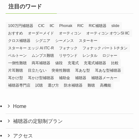
注目のワード
100万円補聴器
CIC
IIC
Phonak
RIC
RIC補聴器
slide
おすすめ
オーダーメイド
オーティコン
オーティコン オウンSI IIC
クロス補聴器
シグニア
シーメンス
スターキー
スターキー エッジ AI ITC-R
フォナック
フォナック バート I-チタン
ベルトーン
ムンプス難聴
リサウンド
レンタル
ロジャー
一側性難聴
両耳補聴器
値段
充電式
充電式補聴器
比較
片耳難聴
目立たない
突発性難聴
耳あな型
耳あな型補聴器
耳かけ型
耳かけ型補聴器
補助金
補聴器
補聴器メーカー
補聴器専門店
試聴
選び方
防水補聴器
難聴
高機能
Home
補聴器の定額制プラン
アクセス