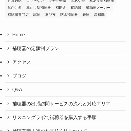
片耳難聴
目立たない
突発性難聴
耳あな型
耳あな型補聴器
耳かけ型
耳かけ型補聴器
補助金
補聴器
補聴器メーカー
補聴器専門店
試聴
選び方
防水補聴器
難聴
高機能
Home
補聴器の定額制プラン
アクセス
ブログ
Q&A
補聴器の出張訪問サービスの流れと対応エリア
リスニングラボで補聴器を購入する手順
補聴器購入時のお支払方法について