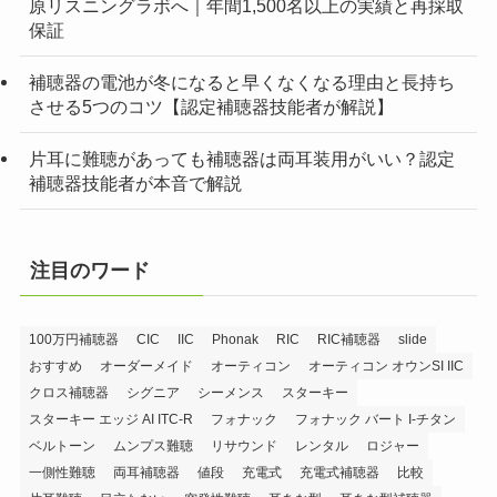
原リスニングラボへ｜年間1,500名以上の実績と再採取
保証
補聴器の電池が冬になると早くなくなる理由と長持ち
させる5つのコツ【認定補聴器技能者が解説】
片耳に難聴があっても補聴器は両耳装用がいい？認定
補聴器技能者が本音で解説
注目のワード
100万円補聴器
CIC
IIC
Phonak
RIC
RIC補聴器
slide
おすすめ
オーダーメイド
オーティコン
オーティコン オウンSI IIC
クロス補聴器
シグニア
シーメンス
スターキー
スターキー エッジ AI ITC-R
フォナック
フォナック バート I-チタン
ベルトーン
ムンプス難聴
リサウンド
レンタル
ロジャー
一側性難聴
両耳補聴器
値段
充電式
充電式補聴器
比較