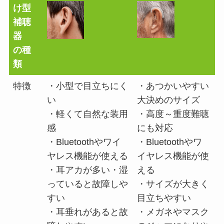
け型
補聴
器
の種
類
特徴
・小型で目立ちにく
・あつかいやすい
い
大決めのサイズ
・軽くて自然な装用
・高度～重度難聴
感
にも対応
・Bluetoothやワイ
・Bluetoothやワ
ヤレス機能が使える
イヤレス機能が使
・耳アカが多い・湿
える
っていると故障しや
・サイズが大きく
すい
目立ちやすい
・耳垂れがあると故
・メガネやマスク