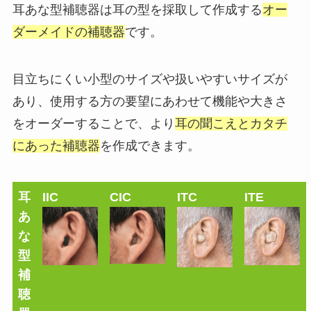
耳あな型補聴器は耳の型を採取して作成する
オー
ダーメイドの補聴器
です。
目立ちにくい小型のサイズや扱いやすいサイズが
あり、使用する方の要望にあわせて機能や大きさ
をオーダーすることで、より
耳の聞こえとカタチ
にあった補聴器
を作成できます。
耳
IIC
CIC
ITC
ITE
あ
な
型
補
聴