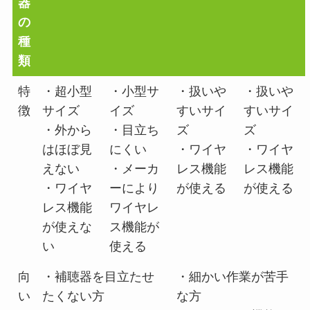
器
の
種
類
特
・超小型
・小型サ
・扱いや
・扱いや
徴
サイズ
イズ
すいサイ
すいサイ
・外から
・目立ち
ズ
ズ
はほぼ見
にくい
・ワイヤ
・ワイヤ
えない
・メーカ
レス機能
レス機能
・ワイヤ
ーにより
が使える
が使える
レス機能
ワイヤレ
が使えな
ス機能が
い
使える
向
・補聴器を目立たせ
・細かい作業が苦手
い
たくない方
な方