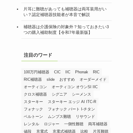
片耳に難聴があっても補聴器は両耳装用がい
い？認定補聴器技能者が本音で解説
補聴器は介護保険の対象外？知っておきたい3
つの購入補助制度【令和7年最新版】
注目のワード
100万円補聴器
CIC
IIC
Phonak
RIC
RIC補聴器
slide
おすすめ
オーダーメイド
オーティコン
オーティコン オウンSI IIC
クロス補聴器
シグニア
シーメンス
スターキー
スターキー エッジ AI ITC-R
フォナック
フォナック バート I-チタン
ベルトーン
ムンプス難聴
リサウンド
レンタル
ロジャー
一側性難聴
両耳補聴器
値段
充電式
充電式補聴器
比較
片耳難聴