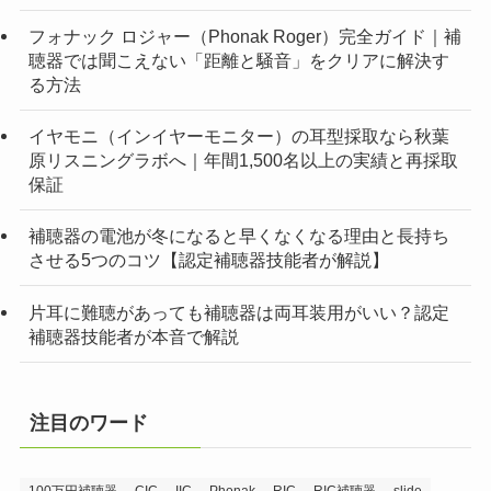
フォナック ロジャー（Phonak Roger）完全ガイド｜補
聴器では聞こえない「距離と騒音」をクリアに解決す
る方法
イヤモニ（インイヤーモニター）の耳型採取なら秋葉
原リスニングラボへ｜年間1,500名以上の実績と再採取
保証
補聴器の電池が冬になると早くなくなる理由と長持ち
させる5つのコツ【認定補聴器技能者が解説】
片耳に難聴があっても補聴器は両耳装用がいい？認定
補聴器技能者が本音で解説
注目のワード
100万円補聴器
CIC
IIC
Phonak
RIC
RIC補聴器
slide