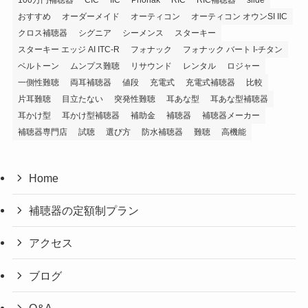
おすすめ
オーダーメイド
オーティコン
オーティコン オウンSI IIC
クロス補聴器
シグニア
シーメンス
スターキー
スターキー エッジ AI ITC-R
フォナック
フォナック バート I-チタン
ベルトーン
ムンプス難聴
リサウンド
レンタル
ロジャー
一側性難聴
両耳補聴器
値段
充電式
充電式補聴器
比較
片耳難聴
目立たない
突発性難聴
耳あな型
耳あな型補聴器
耳かけ型
耳かけ型補聴器
補助金
補聴器
補聴器メーカー
補聴器専門店
試聴
選び方
防水補聴器
難聴
高機能
Home
補聴器の定額制プラン
アクセス
ブログ
Q&A