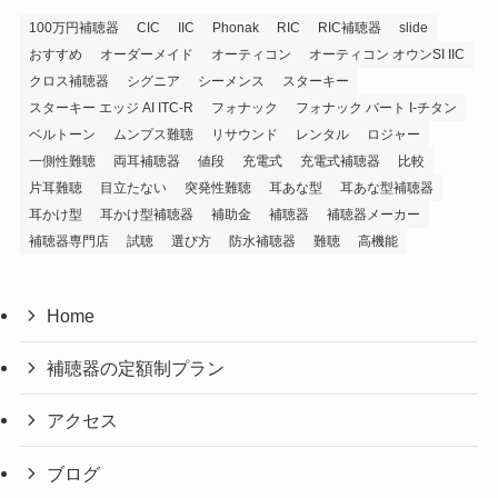
100万円補聴器
CIC
IIC
Phonak
RIC
RIC補聴器
slide
おすすめ
オーダーメイド
オーティコン
オーティコン オウンSI IIC
クロス補聴器
シグニア
シーメンス
スターキー
スターキー エッジ AI ITC-R
フォナック
フォナック バート I-チタン
ベルトーン
ムンプス難聴
リサウンド
レンタル
ロジャー
一側性難聴
両耳補聴器
値段
充電式
充電式補聴器
比較
片耳難聴
目立たない
突発性難聴
耳あな型
耳あな型補聴器
耳かけ型
耳かけ型補聴器
補助金
補聴器
補聴器メーカー
補聴器専門店
試聴
選び方
防水補聴器
難聴
高機能
Home
補聴器の定額制プラン
アクセス
ブログ