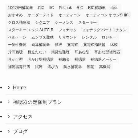
100万円補聴器
CIC
IIC
Phonak
RIC
RIC補聴器
slide
おすすめ
オーダーメイド
オーティコン
オーティコン オウンSI IIC
クロス補聴器
シグニア
シーメンス
スターキー
スターキー エッジ AI ITC-R
フォナック
フォナック バート I-チタン
ベルトーン
ムンプス難聴
リサウンド
レンタル
ロジャー
一側性難聴
両耳補聴器
値段
充電式
充電式補聴器
比較
片耳難聴
目立たない
突発性難聴
耳あな型
耳あな型補聴器
耳かけ型
耳かけ型補聴器
補助金
補聴器
補聴器メーカー
補聴器専門店
試聴
選び方
防水補聴器
難聴
高機能
Home
補聴器の定額制プラン
アクセス
ブログ