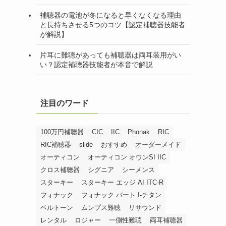
補聴器の電池が冬になると早くなくなる理由
と長持ちさせる5つのコツ【認定補聴器技能者
が解説】
片耳に難聴があっても補聴器は両耳装用がい
い？認定補聴器技能者が本音で解説
注目のワード
100万円補聴器
CIC
IIC
Phonak
RIC
RIC補聴器
slide
おすすめ
オーダーメイド
オーティコン
オーティコン オウンSI IIC
クロス補聴器
シグニア
シーメンス
スターキー
スターキー エッジ AI ITC-R
フォナック
フォナック バート I-チタン
ベルトーン
ムンプス難聴
リサウンド
レンタル
ロジャー
一側性難聴
両耳補聴器