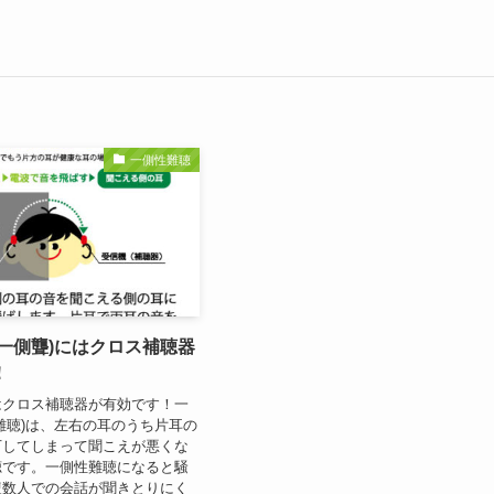
一側性難聴
一側聾)にはクロス補聴器
！
はクロス補聴器が有効です！一
難聴)は、左右の耳のうち片耳の
下してしまって聞こえが悪くな
聴です。一側性難聴になると騒
複数人での会話が聞きとりにく