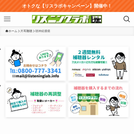
オトクな【リスラボキャンペーン】開催中！
ホーム
片耳難聴
聴神経腫瘍