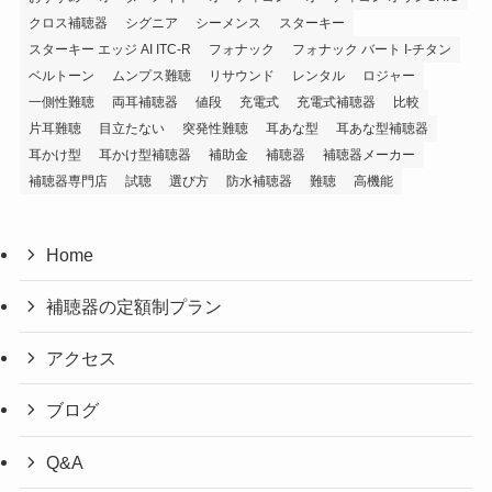
クロス補聴器
シグニア
シーメンス
スターキー
スターキー エッジ AI ITC-R
フォナック
フォナック バート I-チタン
ベルトーン
ムンプス難聴
リサウンド
レンタル
ロジャー
一側性難聴
両耳補聴器
値段
充電式
充電式補聴器
比較
片耳難聴
目立たない
突発性難聴
耳あな型
耳あな型補聴器
耳かけ型
耳かけ型補聴器
補助金
補聴器
補聴器メーカー
補聴器専門店
試聴
選び方
防水補聴器
難聴
高機能
Home
補聴器の定額制プラン
アクセス
ブログ
Q&A