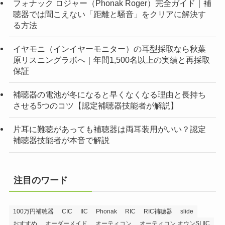
フォナック ロジャー（Phonak Roger）完全ガイド｜補
聴器では聞こえない「距離と騒音」をクリアに解決す
る方法
イヤモニ（インイヤーモニター）の耳型採取なら秋葉
原リスニングラボへ｜年間1,500名以上の実績と再採取
保証
補聴器の電池が冬になると早くなくなる理由と長持ち
させる5つのコツ【認定補聴器技能者が解説】
片耳に難聴があっても補聴器は両耳装用がいい？認定
補聴器技能者が本音で解説
注目のワード
100万円補聴器
CIC
IIC
Phonak
RIC
RIC補聴器
slide
おすすめ
オーダーメイド
オーティコン
オーティコン オウンSI IIC