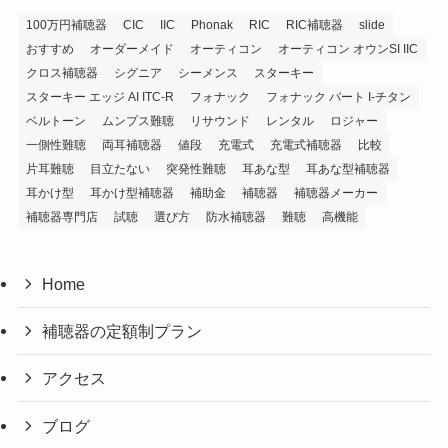
100万円補聴器
CIC
IIC
Phonak
RIC
RIC補聴器
slide
おすすめ
オーダーメイド
オーティコン
オーティコン オウンSI IIC
クロス補聴器
シグニア
シーメンス
スターキー
スターキー エッジ AI ITC-R
フォナック
フォナック バート I-チタン
ベルトーン
ムンプス難聴
リサウンド
レンタル
ロジャー
一側性難聴
両耳補聴器
値段
充電式
充電式補聴器
比較
片耳難聴
目立たない
突発性難聴
耳あな型
耳あな型補聴器
耳かけ型
耳かけ型補聴器
補助金
補聴器
補聴器メーカー
補聴器専門店
試聴
選び方
防水補聴器
難聴
高機能
Home
補聴器の定額制プラン
アクセス
ブログ